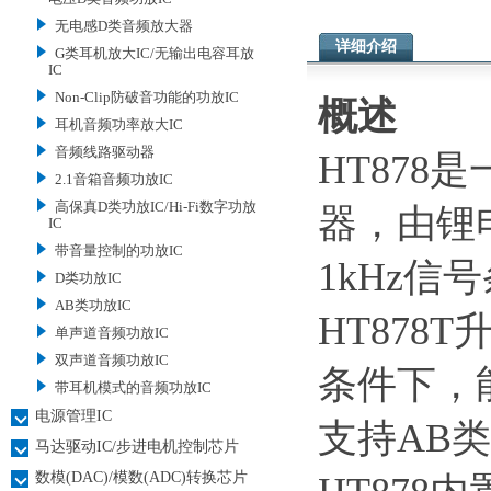
无电感D类音频放大器
详细介绍
G类耳机放大IC/无输出电容耳放
IC
Non-Clip防破音功能的功放IC
概述
耳机音频功率放大IC
音频线路驱动器
HT87
2.1音箱音频功放IC
高保真D类功放IC/Hi-Fi数字功放
器，由锂电
IC
带音量控制的功放IC
1kHz信
D类功放IC
AB类功放IC
HT878T
单声道音频功放IC
双声道音频功放IC
条件下，
带耳机模式的音频功放IC
电源管理IC
支持AB
马达驱动IC/步进电机控制芯片
数模(DAC)/模数(ADC)转换芯片