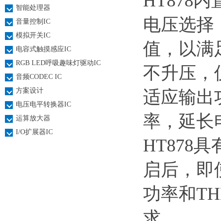
HT878内
智能处理器
电压选择
音量控制IC
模拟开关IC
值，以满
电容式触摸感应IC
RGB LED呼吸趣味灯驱动IC
不升压，
音频CODEC IC
方案设计
适应输出
电压电平转换器IC
率，延长
运算放大器
I/O扩展器IC
HT878
启后，即
功率和T
求。