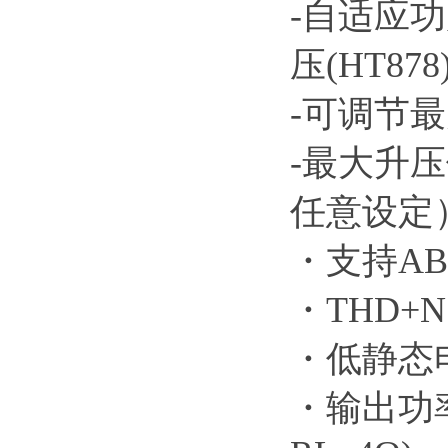
-自适应功
压(HT87
-可调节
-最大升压
任意设定
・支持A
・THD+N: 
・低静态电流
・输出功率(V