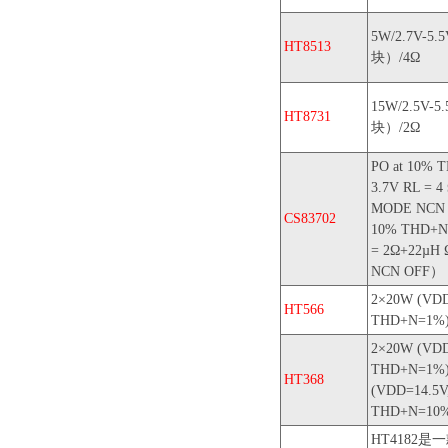
5W/2.7V-
HT8513
块）/4Ω
15W/2.5V
HT8731
块）/2Ω
PO at 10% 
3.7V RL = 4
MODE NCN 
CS83702
10% THD+N,
= 2Ω+22µH
NCN OFF）
2×20W (VDD
HT566
THD+N=1%
2×20W (VDD
THD+N=1%
HT368
(VDD=14.5V
THD+N=10
HT4182是