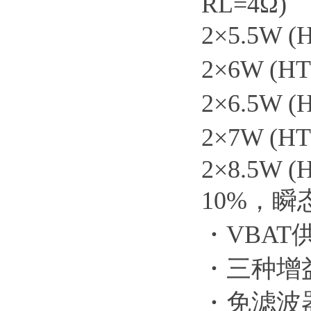
RL=4Ω)
2×5.5W 
2×6W (H
2×6.5W 
2×7W (H
2×8.5W (
10%，瞬
・VBAT供
・三种增益选择
・免滤波