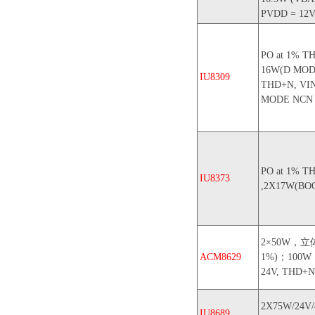
PVDD = 12V,
PO at 1% T
16W(D MOD
IU8309
THD+N, VIN
MODE NCN
PO at 1% T
IU8373
,2X17W(B
2×50W，立体
ACM8629
1%)；100
24V, THD+N
2X75W/24V
IU8689