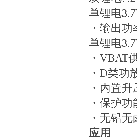
单锂电3.7V
・输出功率(f
单锂电3.7V
・VBAT
・D类功
・内置升
・保护功
・无铅无卤
应用