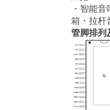
・智能音响
箱・拉杆
管脚排列