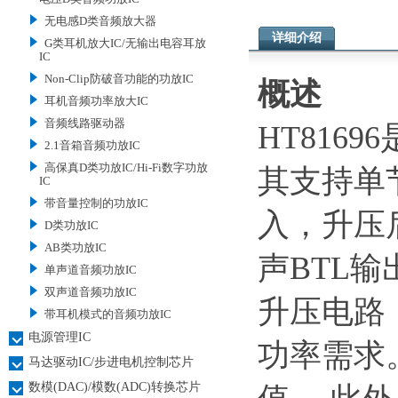
无电感D类音频放大器
详细介绍
G类耳机放大IC/无输出电容耳放
IC
Non-Clip防破音功能的功放IC
概述
耳机音频功率放大IC
音频线路驱动器
HT816
2.1音箱音频功放IC
高保真D类功放IC/Hi-Fi数字功放
其支持单
IC
带音量控制的功放IC
入，升压
D类功放IC
AB类功放IC
声BTL输
单声道音频功放IC
双声道音频功放IC
升压电路
带耳机模式的音频功放IC
电源管理IC
功率需求
马达驱动IC/步进电机控制芯片
数模(DAC)/模数(ADC)转换芯片