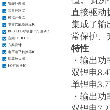
值。 此外
智能处理器
直接驱动
音量控制IC
模拟开关IC
集成了输
电容式触摸感应IC
RGB LED呼吸趣味灯驱动IC
常保护、
音频CODEC IC
方案设计
特性
电压电平转换器IC
・输出功率(f
运算放大器
I/O扩展器IC
双锂电8.4V
单锂电3.7V
・输出功率(f
双锂电7.2V