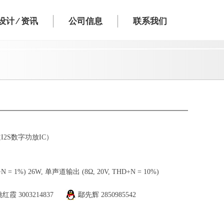
计 ⁄ 资讯
公司信息
联系我们
道I2S数字功放IC）
 = 1%) 26W, 单声道输出 (8Ω, 20V, THD+N = 10%)
姚红霞
3003214837
鄢先辉
2850985542