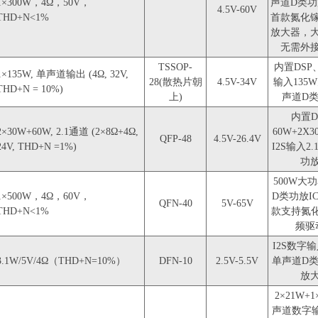
1×300W，4Ω，50V，
声道D类功
4.5V-60V
THD+N<1%
首款氮化
放大器，
无需外
TSSOP-
内置DSP
1×135W, 单声道输出 (4Ω, 32V,
28(散热片朝
4.5V-34V
输入135
THD+N = 10%)
上)
声道D类
内置D
2×30W+60W, 2.1通道 (2×8Ω+4Ω,
60W+2X
QFP-48
4.5V-26.4V
24V, THD+N =1%)
I2S输入2
功放
500W大
1×500W，4Ω，60V，
D类功放I
QFN-40
5V-65V
THD+N<1%
款支持氮化
频驱
I2S数字输
3.1W/5V/4Ω（THD+N=10%）
DFN-10
2.5V-5.5V
单声道D
放
2×21W+1×
声道数字