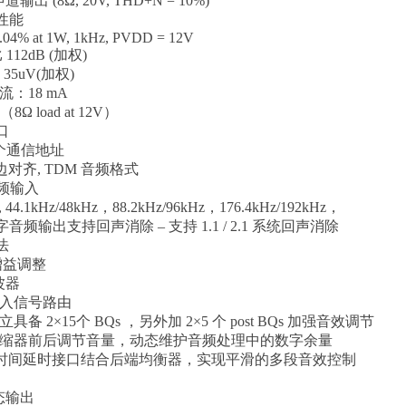
声道输出 (8Ω, 20V, THD+N = 10%)
性能
.04% at 1W, 1kHz, PVDD = 12V
112dB (加权)
 35uV(加权)
流：18 mA
8Ω load at 12V）
口
4 个通信地址
、右边对齐, TDM 音频格式
音频输入
 44.1kHz/48kHz，88.2kHz/96kHz，176.4kHz/192kHz，
数字音频输出支持回声消除 – 支持 1.1 / 2.1 系统回声消除
法
增益调整
波器
输入信号路由
具备 2×15个 BQs ，另外加 2×5 个 post BQs 加强音效调节
压缩器前后调节音量，动态维护音频处理中的数字余量
C，时间延时接口结合后端均衡器，实现平滑的多段音效控制
状态输出