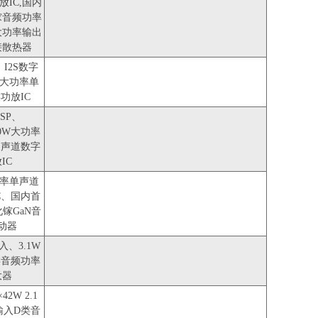
放IC,国内
镓音频功率
大功率输出
接散热器
、I2S数字
W大功率单
功放IC
SP、
30W大功率
.1声道数字
IC
功率单声道
C、国内首
镓GaN音
动器
入、3.1W
类音频功率
大器
42W 2.1
输入D类音