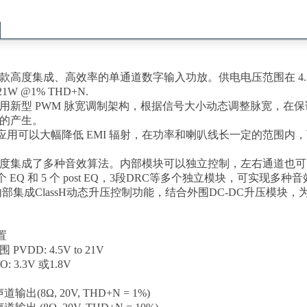
5一款高度集成、高效率的单通道数字输入功放。供电电压范围在 4.5V-2
W @1% THD+N.
5采用新型 PWM 脉宽调制架构，根据信号大小动
态调整脉宽，在保
 音的产生。
用可以大幅降低 EMI 辐射，在功率和喇叭
线长一定的范围内，
5高度集成了多种音效算法。内部模块可以独立
控制，左右通道也可
EQ 和 5 个 post EQ，3段DRC
等多个独立模块，可实现多种音
5 内部集成ClassH动态升压控制功能，结合外围DC-DC升压
置
VDD: 4.5V to 21V
O: 3.3V 或1.8V
声道输出(8Ω, 20V, THD+N = 1%)