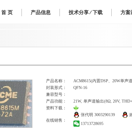
首 页
产品信息
技术分享 ⁄ 下载
方案设
产品名称：
ACM8615(内置DSP、20W单声
封装形式：
QFN-16
兼容型号：
产品功能：
21W, 单声道输出(8Ω, 20V, THD+N
资料下载：
张代明
3003290139
在线销售：
13713728695