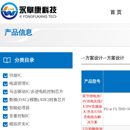
首 页
产品信息
->方案设计
->方案设计
分类目录
功放IC
产品型号
电源管理IC
马达驱动IC/步进电机控制芯片
双节锂电池7.
数模(DAC)/模数(ADC)转换芯片
4V供电实现2
X20W音频放
智能处理器
PO at 1% THD+
大/升压/USB
音量控制IC
充电组合解
决方案
模拟开关IC
12V铅酸电池