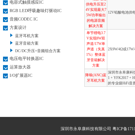
电容式触摸感应IC
供电升压至2
4V实现最大7
RGB LED呼吸趣味灯驱动IC
12V铅酸电池供
5W功率输出
音频CODEC IC
的电源音频
解决方案
方案设计
单节锂电3.7
蓝牙耳机方案
V实现8W双
蓝牙音箱方案
声道/17W单
声道（失真
2X9W/4Ω或17
DC/DC升压+音频组合方案
1%）整体蓝
电压电平转换器IC
牙音箱解决
方案
运算放大器
深圳市永阜康科
降噪(ANC)蓝
I/O扩展器IC
1 + YFK2
牙耳机方案
的专业级HiFi音
深圳市永阜康科技有限公司 粤ICP备17113496