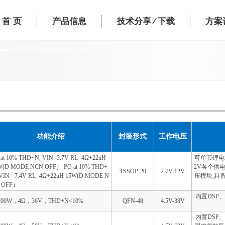
首 页
产品信息
技术分享 ⁄ 下载
方案设
功能介绍
封装形式
工作电压
 at 10% THD+N, VIN=3.7V RL=4Ω+22uH
可单节锂电和
W(D MODE NCN OFF） PO at 10% THD+
2V各个供电
TSSOP-20
2.7V-12V
 VIN =7.4V RL=4Ω+22uH 15W(D MODE N
压模块,具
 OFF）
内置DSP、
200W，4Ω，36V，THD+N<10%
QFN-48
4.5V-38V
内置DSP、