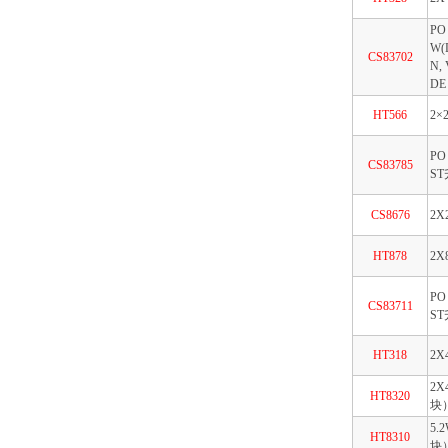
PO 
W(
CS83702
N,
DE
HT566
2×
PO
CS83785
ST
CS8676
2X
HT878
2X
PO
CS83711
ST
HT318
2X
2X
HT8320
块）
5.
HT8310
块）