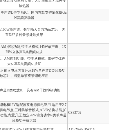
化镓音频功率放大器，大功率输出无需外接
散热器
率单声道D类功放IC、国内首款支持氮化镓Ga
N音频驱动器
声/100W单声道、数字输入音频功放芯片，内
置DSP多种音频处理效果
AM抑制功能,带主从模式,145W单声道、2X
75W立体声D类音频功放
、AM抑制功能、带主从模式、80W立体声
大功率D类音频功放IC
2V宽泛输入电压内置升压18W单声道D类音频功
放芯片，涵盖单节双节锂电应用
单声道D类功放IC，具有AM干扰抑制功能
电和12V适配器双电源供电应用,适用于2.7
个供电节点,三种防破音模式,AB/D切换功能,扩
CS83702
功能,内置升压,恒定26W输出功率R类单声道
音频功率放大器
电感滤波2×30W D类立体声音频功放
AD52090/TPA3110