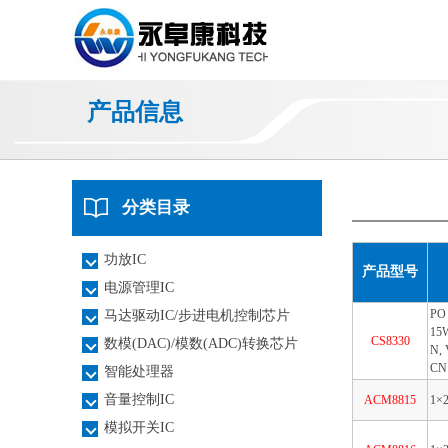
产品信息
分类目录
功放IC
产品型号
电源管理IC
PO
马达驱动IC/步进电机控制芯片
15
CS8330
数模(DAC)/模数(ADC)转换芯片
N,
CN
智能处理器
音量控制IC
ACM8815
1×
模拟开关IC