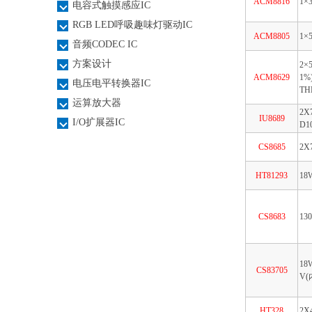
ACM8816
1×
电容式触摸感应IC
RGB LED呼吸趣味灯驱动IC
ACM8805
1×
音频CODEC IC
方案设计
2×
ACM8629
1%
电压电平转换器IC
TH
运算放大器
2X
IU8689
I/O扩展器IC
D1
CS8685
2X
HT81293
18
CS8683
13
18
CS83705
V
HT328
2X