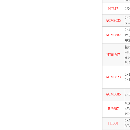
HT317
2X
2×
ACM8635
N 
2×
ACM8687
W,
单通
输出
=10
HT81697
AT
V, 
2×
ACM8623
2×
ACM8685
2×
VD
IU8687
45
PO
2×
HT338
80