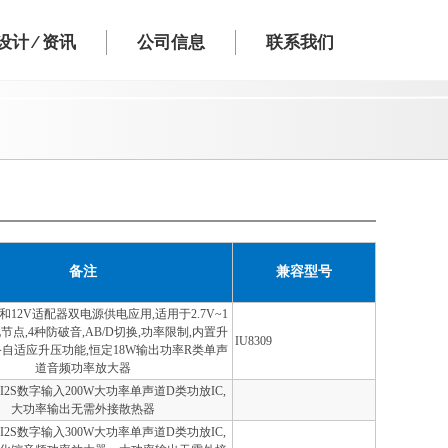
计 ⁄ 资讯
公司信息
联系我们
备注
兼容型号
12V适配器双电源供电应用,适用于2.7V~1
节点,4种防破音,AB/D切换,功率限制,内置升
IU8309
备自适应升压功能,恒定18W输出功率R类单声
道音频功率放大器
I2S数字输入200W大功率单声道D类功放IC,
大功率输出无需外接散热器
I2S数字输入300W大功率单声道D类功放IC,