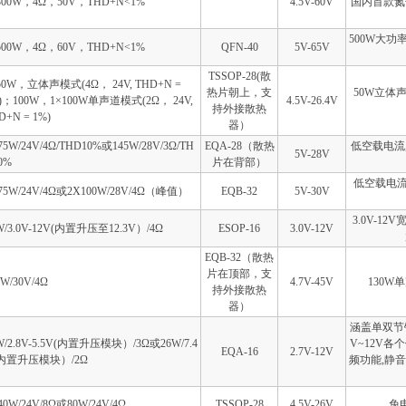
300W，4Ω，50V，THD+N<1%
4.5V-60V
国内首款氮
500W大功
500W，4Ω，60V，THD+N<1%
QFN-40
5V-65V
TSSOP-28(散
50W，立体声模式(4Ω， 24V, THD+N =
热片朝上，支
50W立体
)；100W，1×100W单声道模式(2Ω， 24V,
4.5V-26.4V
持外接散热
D+N = 1%)
器）
75W/24V/4Ω/THD10%或145W/28V/3Ω/TH
EQA-28（散热
低空载电流,
5V-28V
0%
片在背部）
低空载电流
75W/24V/4Ω或2X100W/28V/4Ω（峰值）
EQB-32
5V-30V
3.0V-1
W/3.0V-12V(内置升压至12.3V）/4Ω
ESOP-16
3.0V-12V
EQB-32（散热
片在顶部，支
0W/30V/4Ω
4.7V-45V
130W
持外接散热
器）
涵盖单双节锂
W/2.8V-5.5V(内置升压模块）/3Ω或26W/7.4
V~12V各
EQA-16
2.7V-12V
(内置升压模块）/2Ω
频功能,静音
40W/24V/8Ω或80W/24V/4Ω
TSSOP-28
4.5V-26V
免