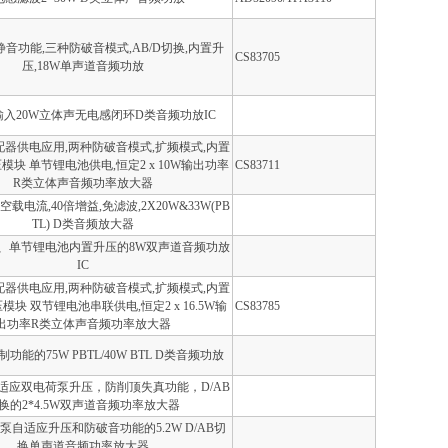
静音功能,三种防破音模式,AB/D切换,内置升
CS83705
压,18W单声道音频功放
字输入20W立体声无电感闭环D类音频功放IC
配器供电应用,两种防破音模式,扩频模式,内置
压模块 单节锂电池供电,恒定2 x 10W输出功率
CS83711
R类立体声音频功率放大器
载电流,40倍增益,免滤波,2X20W&33W(PB
TL) D类音频放大器
、单节锂电池内置升压的8W双声道音频功放
IC
配器供电应用,两种防破音模式,扩频模式,内置
压模块 双节锂电池串联供电,恒定2 x 16.5W输
CS83785
出功率R类立体声音频功率放大器
功能的75W PBTL/40W BTL D类音频功放
适应双电荷泵升压，防削顶失真功能，D/AB
换的2*4.5W双声道音频功率放大器
泵自适应升压和防破音功能的5.2W D/AB切
换单声道音频功率放大器