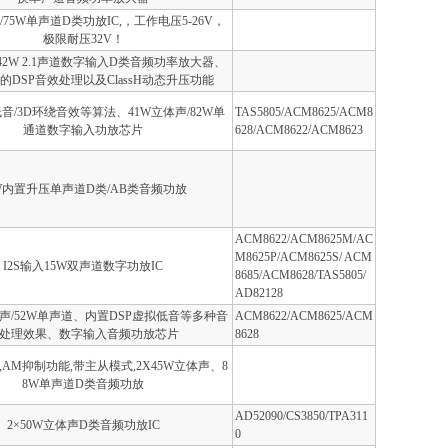
/75W单声道D类功放IC,，工作电压5-26V，
极限耐压32V！
1×42W 2.1声道数字输入D类音频功率放大器、
的DSP音效处理以及ClassH动态升压功能
音/3D环绕音效等算法、41W立体声/82W单
TAS5805/ACM8625/ACM8
通道数字输入功放芯片
628/ACM8622/ACM8623
W内置升压单声道D类/AB类音频功放
ACM8622/ACM8625M/AC
M8625P/ACM8625S/ ACM
I2S输入15W双声道数字功放IC
8685/ACM8628/TAS5805/
AD82128
体声/52W单声道、内置DSP虚拟低音等多种音
ACM8622/ACM8625/ACM
处理效果、数字输入音频功放芯片
8628
AM抑制功能,带主从模式,2X45W立体声、8
8W单声道D类音频功放
AD52090/CS3850/TPA311
2×50W立体声D类音频功放IC
0