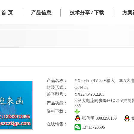
首 页
产品信息
技术分享 ⁄ 下载
方案设
产品名称：
YX2035（4V-35V输入，30A
封装形式：
QFN-32
兼容型号：
YX2245/YX2265
30A大电流同步降压CC/CV控
产品功能：
35V
资料下载：
张代明
3003290139
在线销售：
13713728695