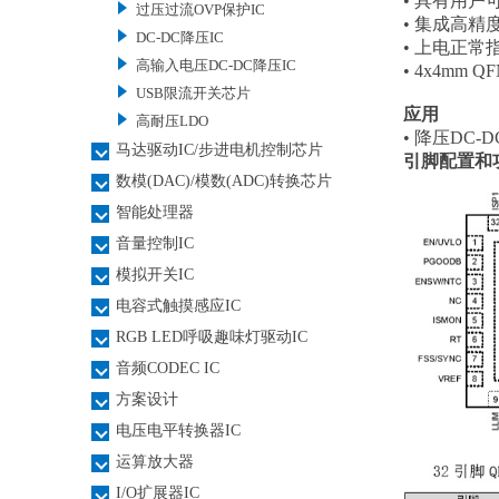
• 具有用
过压过流OVP保护IC
• 集成高精度
DC-DC降压IC
• 上电正常
高输入电压DC-DC降压IC
• 4x4mm Q
USB限流开关芯片
应用
高耐压LDO
• 降压DC-D
马达驱动IC/步进电机控制芯片
引脚配置和
数模(DAC)/模数(ADC)转换芯片
智能处理器
音量控制IC
模拟开关IC
电容式触摸感应IC
RGB LED呼吸趣味灯驱动IC
音频CODEC IC
方案设计
电压电平转换器IC
运算放大器
I/O扩展器IC