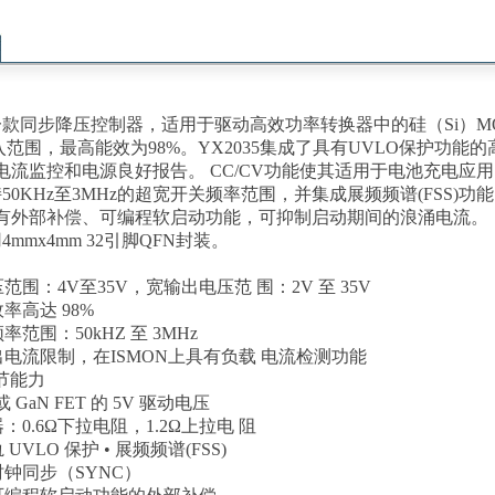
是一款同步降压控制器，适用于驱动高效功率转换器中的硅（Si）MO
入范围，最高能效为98%。YX2035集成了具有UVLO保护功
电流监控和电源良好报告。 CC/CV功能使其适用于电池充电应
支持50KHz至3MHz的超宽开关频率范围，并集成展频频谱(FSS
有外部补偿、可编程软启动功能，可抑制启动期间的浪涌电流
用4mmx4mm 32引脚QFN封装。
压范围：4V至35V，宽输出电压范 围：2V 至 35V
率高达 98%
率范围：50kHZ 至 3MHz
出电流限制，在ISMON上具有负载 电流检测功能
调节能力
T 或 GaN FET 的 5V 驱动电压
器：0.6Ω下拉电阻，1.2Ω上拉电 阻
UVLO 保护 • 展频频谱(FSS)
时钟同步（SYNC）