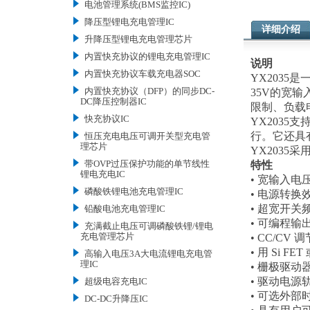
电池管理系统(BMS监控IC)
降压型锂电充电管理IC
详细介绍
升降压型锂电充电管理芯片
内置快充协议的锂电充电管理IC
说明
内置快充协议车载充电器SOC
YX2035
内置快充协议（DFP）的同步DC-
35V的宽输
DC降压控制器IC
限制、负载
快充协议IC
YX2035
行。它还具
恒压充电电压可调开关型充电管
理芯片
YX2035采
带OVP过压保护功能的单节线性
特性
锂电充电IC
• 宽输入电
磷酸铁锂电池充电管理IC
• 电源转换效
• 超宽开关频
铅酸电池充电管理IC
• 可编程输
充满截止电压可调磷酸铁锂/锂电
充电管理芯片
• CC/CV 
• 用 Si FE
高输入电压3A大电流锂电充电管
理IC
• 栅极驱动
• 驱动电源轨 
超级电容充电IC
• 可选外部
DC-DC升降压IC