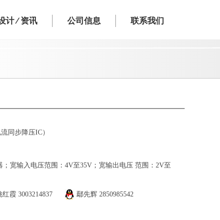
计 ⁄ 资讯
公司信息
联系我们
大电流同步降压IC）
制器；宽输入电压范围：4V至35V；宽输出电压 范围：2V至
姚红霞
3003214837
鄢先辉
2850985542