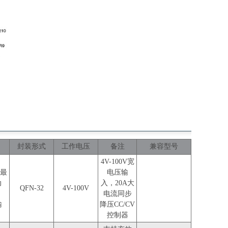
封装形式
工作电压
备注
兼容型号
）
4V-100V宽
，最
电压输
动
入，20A大
QFN-32
4V-100V
电流同步
输
降压CC/CV
控制器