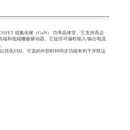
SFET 或氮化镓（GaN） 功率晶体管。它支持高达
能的高端和低端栅极驱动器。它提供可编程输入/输出电流
用。
)功能以优化EMI。可选的外部时钟同步功能有利于并联运
。