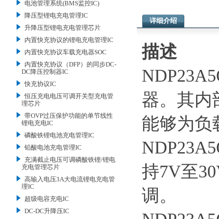
电池管理系统(BMS监控IC)
降压型锂电充电管理IC
详细介绍
升降压型锂电充电管理芯片
内置快充协议的锂电充电管理IC
描述
内置快充协议车载充电器SOC
内置快充协议（DFP）的同步DC-
NDP23
DC降压控制器IC
快充协议IC
器。其内
恒压充电电压可调开关型充电管
理芯片
带OVP过压保护功能的单节线性
能够为负
锂电充电IC
磷酸铁锂电池充电管理IC
NDP23
铅酸电池充电管理IC
充满截止电压可调磷酸铁锂/锂电
持7V至3
充电管理芯片
高输入电压3A大电流锂电充电管
理IC
调。
超级电容充电IC
DC-DC升降压IC