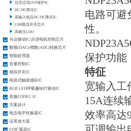
NDP23
过压过流OVP保护IC
DC-DC降压IC
电路可避
高输入电压DC-DC降压IC
USB限流开关芯片
性。
高耐压LDO
马达驱动IC/步进电机控制芯片
NDP23
数模(DAC)/模数(ADC)转换芯片
保护功能
智能处理器
音量控制IC
特征
模拟开关IC
电容式触摸感应IC
宽输入工作
RGB LED呼吸趣味灯驱动IC
音频CODEC IC
15A连续
方案设计
效率高达9
电压电平转换器IC
运算放大器
可调输出
I/O扩展器IC