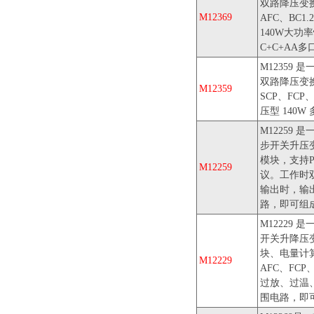
双路降压变换器
M12369
AFC、BC
140W大功
C+C+AA
M12359
双路降压变换器
M12359
SCP、FC
压型 140
M12259
步开关升压
模块，支持PD
M12259
议。工作时
输出时，输
路，即可组
M12229
开关升降压
块、电量计算
M12229
AFC、FCP
过放、过温
围电路，即