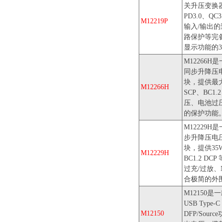
关升压变换
PD3.0、Q
M12219P
输入/输出的
路保护等完备
显示功能的
M12266
同步升降压
块，提供最大 
M12266H
SCP、BC1
压、电池过
的保护功能
M12229
步升降压电
块，提供35W
M12229H
BC1.2 
过充/过放
合极简的外
M12150
USB Ty
M12150
DFP/Sou