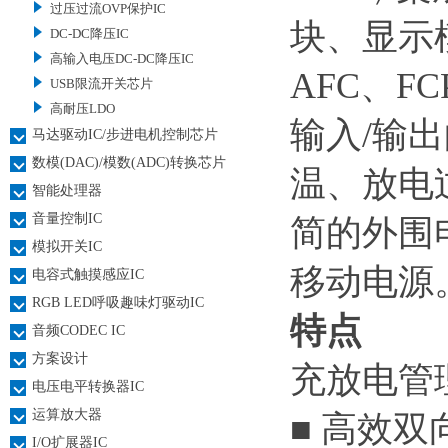
过压过流OVP保护IC
块、显示模
DC-DC降压IC
高输入电压DC-DC降压IC
AFC、F
USB限流开关芯片
高耐压LDO
输入/输出
马达驱动IC/步进电机控制芯片
数模(DAC)/模数(ADC)转换芯片
温、放电
智能处理器
音量控制IC
简的外围电
模拟开关IC
移动电源
电容式触摸感应IC
RGB LED呼吸趣味灯驱动IC
特点
音频CODEC IC
方案设计
充放电管
电压电平转换器IC
运算放大器
■ 高效双
I/O扩展器IC