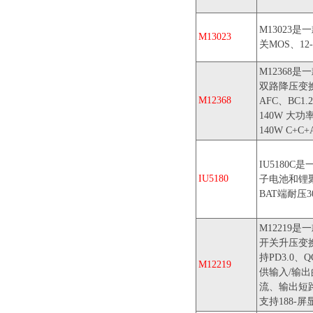
M13023
M13023
关MOS、1
M12368
双路降压变换器
M12368
AFC、BC
140W 大
140W C+
IU5180
IU5180
子电池和锂聚
BAT端耐压
M12219
开关升压变
持PD3.0、
M12219
供输入/输出
流、输出短
支持188-