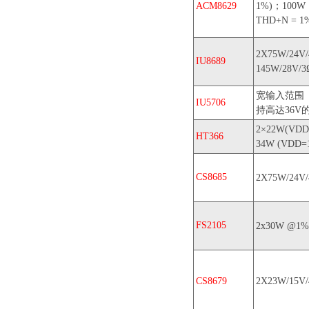
ACM8629
1%)；100W
THD+N = 1
2X75W/24V
IU8689
145W/28V/
宽输入范围（
IU5706
持高达36V
2×22W(VDD
HT366
34W (VDD=
CS8685
2X75W/24
FS2105
2x30W @1%T
CS8679
2X23W/15V