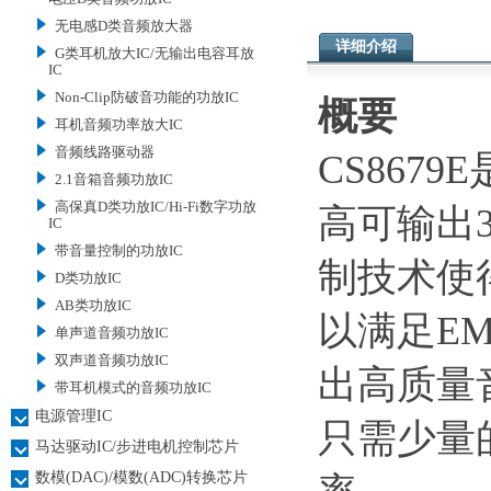
无电感D类音频放大器
详细介绍
G类耳机放大IC/无输出电容耳放
IC
Non-Clip防破音功能的功放IC
概要
耳机音频功率放大IC
音频线路驱动器
CS867
2.1音箱音频功放IC
高保真D类功放IC/Hi-Fi数字功放
高可输出
IC
带音量控制的功放IC
制技术使
D类功放IC
AB类功放IC
以满足EM
单声道音频功放IC
双声道音频功放IC
出高质量
带耳机模式的音频功放IC
电源管理IC
只需少量
马达驱动IC/步进电机控制芯片
数模(DAC)/模数(ADC)转换芯片