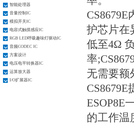
率。
智能处理器
CS867
音量控制IC
模拟开关IC
护芯片在异
电容式触摸感应IC
RGB LED呼吸趣味灯驱动IC
低至4Ω 
音频CODEC IC
方案设计
率;CS8
电压电平转换器IC
无需要额
运算放大器
I/O扩展器IC
CS867
ESOP8
的工作温度