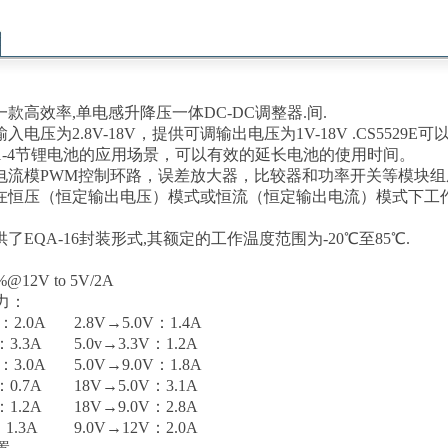
要
E是一款高效率,单电感升降压一体DC-DC调整器.间.
的输入电压为2.8V-18V，提供可调输出电压为1V-18V .
CS5529E
1-4节锂电池的应用场景，可以有效的延长电池的使用时间。
9E由电流模PWM控制环路，误差放大器，比较器和功率开关等模块
9E可在恒压（恒定输出电压）模式或恒流（恒定输出电流）模式下
提供了EQA-16封装形式,其额定的工作温度范围为-20℃至85℃.
%@12V
to 5V/2A
力：
 ：2.0A 2.8V→5.0V：1.4A
 ：3.3A 5.0v→3.3V：1.2A
 ：3.0A 5.0V→9.0V：1.8A
 ：0.7A 18V→5.0V：3.1A
 ：1.2A 18V→9.0V：2.8A
：1.3A 9.0V→12V：2.0A