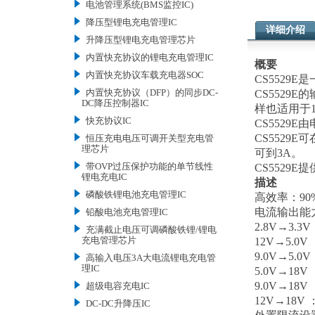
电池管理系统(BMS监控IC)
降压型锂电充电管理IC
详细介绍
升降压型锂电充电管理芯片
内置快充协议的锂电充电管理IC
概
内置快充协议车载充电器SOC
CS5529
内置快充协议（DFP）的同步DC-
CS5529E
DC降压控制器IC
样也适用于
快充协议IC
CS552
CS552
恒压充电电压可调开关型充电管
理芯片
可到3A。
带OVP过压保护功能的单节线性
CS5529E
锂电充电IC
描述
磷酸铁锂电池充电管理IC
高效率：
90
电流输出能
铅酸电池充电管理IC
2.8V→3.3V
充满截止电压可调磷酸铁锂/锂电
充电管理芯片
12V→5.0V
9.0V→5.0V
高输入电压3A大电流锂电充电管
理IC
5.0V→18V
9.0V→18V
超级电容充电IC
12V→18V 
DC-DC升降压IC