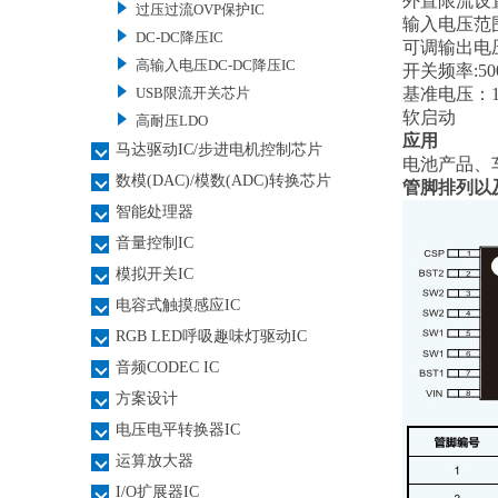
外置限流设
过压过流OVP保护IC
输入电压范围：
DC-DC降压IC
可调输出电压
高输入电压DC-DC降压IC
开关频率:50
USB限流开关芯片
基准电压：1
软启动
高耐压LDO
应用
马达驱动IC/步进电机控制芯片
电池产品、
数模(DAC)/模数(ADC)转换芯片
管脚排列以
智能处理器
音量控制IC
模拟开关IC
电容式触摸感应IC
RGB LED呼吸趣味灯驱动IC
音频CODEC IC
方案设计
电压电平转换器IC
运算放大器
I/O扩展器IC